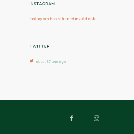
INSTAGRAM
Instagram has returned invalid data.
TWITTER
about 57 ans ago