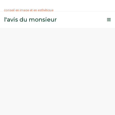
conseil en image et en esthétique
l'avis du monsieur
ATELIERS
SOINS
MAQUILLAGE
BLOG
MES VALEURS