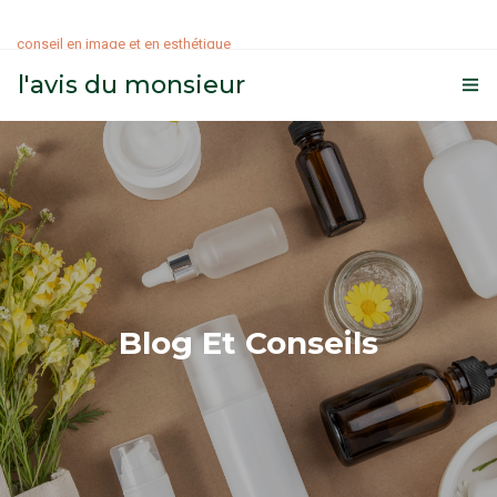
conseil en image et en esthétique
l'avis du monsieur
ATELIERS
SOINS
MAQUILLAGE
BLOG
Blog Et Conseils
MES VALEURS